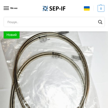
Меню
0
Головна
Всі товари
Волоконно-оптичний кабель WENGLOR 113-232-103, новий
/
/
Новий