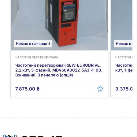
Немає в наявності
Немає в на
ЧАСТОТНІ ПЕРЕТВОРЮВАЧІ
ЧАСТОТНІ ПЕ
Частотний перетворювач SEW-EURODRIVE,
Частотний
2.2 кВт, 3-фазний, MDV60A0022-5A3-4-00.
кВт, 1-фа
Вживаний. З панеллю (опція)
7,875.00
₴
3,375.0