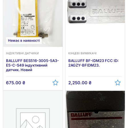
Немає в наявності
ІНДУКТИВНІ ДАТЧИКИ
КІНЦЕВІ ВИМИКАЧІ
BALLUFF BES516-3005-5A3-
BALLUFF BF-IDM23 FCC ID:
E5-C-S49 індуктивний
2AGZY-BFIDM23.
датчик. Новий
675.00
₴
2,250.00
₴