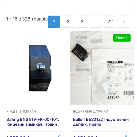
1 – 16 з 338 товарів
1
2
3
…
22
›
Новий
КІНЦЕВІ ВИМИКАЧІ
ІНДУКТИВНІ ДАТЧИКИ
Balling BNS 819-FR-60-101.
Balluff BES01Z7, Індуктивний
Кінцевий вимикач. Новий
датчик. Новий