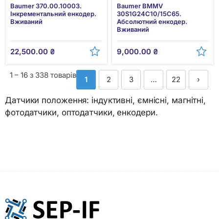
Baumer 370.00.10003.
Baumer BMMV
Інкрементальний енкодер.
30S1G24C10/15C65.
Вживаний
Абсолютний енкодер.
Вживаний
22,500.00
₴
9,000.00
₴
1 – 16 з 338 товарів
1
2
3
…
22
›
Датчики положення: індуктивні, ємнісні, магнітні,
фотодатчики, оптодатчики, енкодери.