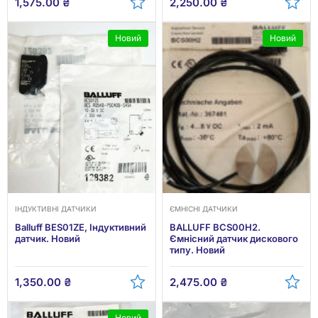
1,575.00
₴
2,250.00
₴
Новий
Новий
ІНДУКТИВНІ ДАТЧИКИ
ЄМНІСНІ ДАТЧИКИ
Balluff BES01ZE, Індуктивний
BALLUFF BCS00H2.
датчик. Новий
Ємнісний датчик дискового
типу. Новий
1,350.00
₴
2,475.00
₴
Новий