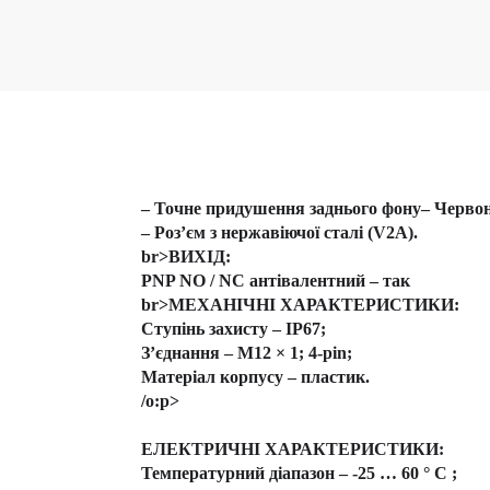
–
Точне придушення заднього фону
– Червон
– Роз’єм з нержавіючої сталі (V2A).
br>
ВИХІД:
PNP NO / NC антівалентний – так
br>
МЕХАНІЧНІ ХАРАКТЕРИСТИКИ:
Ступінь захисту – IP67;
З’єднання – M12 × 1; 4-pin;
Матеріал корпусу – пластик.
/o:p>
ЕЛЕКТРИЧНІ ХАРАКТЕРИСТИКИ:
Температурний діапазон – -25 … 60 ° C ;