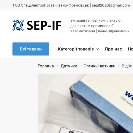
ТОВ
СпецЕлектроПостач Івано-Франківськ |
sepif2020@gmail.com
Вживані та нові комплектуючі
для систем промислової
автоматизації | Івано-Франківськ
Всі товари
Категорії товарів
Про нас
Н
Головна
Датчики
Оптичні датчики
Відби
/
/
/