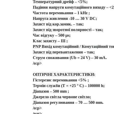
Температурний дрейф – <5%;
Падіння напруги комутаційного виходу – <2,
Частота перемикання – 1 kHz ;
Напруга живлення -10 … 30 V DC;
Захист від кор.замик. – так;
Захист від зворотної полярності – так;
Час відгуку – 500 μs;
Клас захисту – III ;
PNP Вихід комутаційний / Комутаційний ток
Захист від перевантаження – так;
.
Струм споживання (Ub = 24 V) – 30 mA
/o:p>
ОПТИЧНІ ХАРАКТЕРИСТИКИ:
Гістерезис перемикання <5% ;
Термін служби (T = +25 ° C) – 100000 h;
Діапазон – 500 mm ;
Джерело світла червоне світло;
.
Діапазон регулювання – 70 … 500 mm
/o:p>
/o:p>