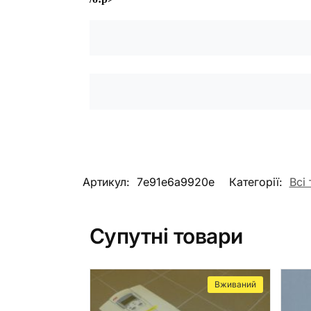
Артикул:
7e91e6a9920e
Категорії:
Всі
Супутні товари
Вживаний