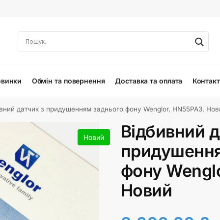
овинки
Обмін та повернення
Доставка та оплата
Контак
вний датчик з придушенням заднього фону Wenglor, HN55PA3, Нов
Відбивний д
Новий
придушення
фону Wengl
Новий