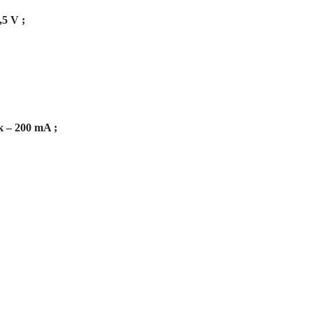
5 V ;
 – 200 mA ;