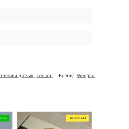
птичний датчик
,
сенсор
Бренд:
Wenglor
овий
Вживаний