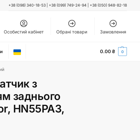
+38 (098) 340-18-53
|
+38 (099) 749-24-94
|
+38 (050) 948-82-18
Особистий кабінет
Обрані товари
Замовлення
0.00
₴
ти
0
ий
атчик з
м заднього
or, HN55PA3,