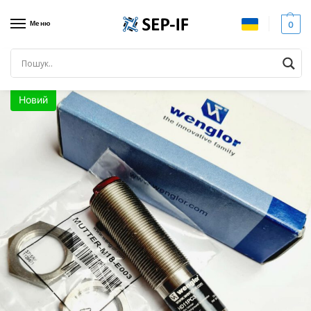
Меню
0
Головна
Датчики
Оптичні датчики
Відбивний датчик з придушенням заднього фону Wenglor, HD11PC3, Новий
/
/
/
Новий