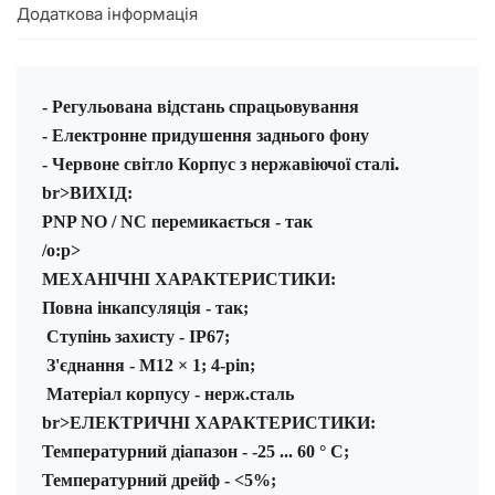
Додаткова інформація
- 
Регульована відстань спрацьовування
- 
Електронне придушення заднього фону 
.
- 
Червоне світло Корпус з нержавіючої сталі
br>
ВИХІД:
PNP NO / NC перемикається - так
/o:p>
МЕХАНІЧНІ ХАРАКТЕРИСТИКИ:
Повна інкапсуляція - так;
 Ступінь захисту - IP67;
 З'єднання - M12 × 1; 4-pin;
 Матеріал корпусу - нерж.сталь
br>
ЕЛЕКТРИЧНІ ХАРАКТЕРИСТИКИ:
Температурний діапазон - -25 ... 60 ° C;
Температурний дрейф - <5%;