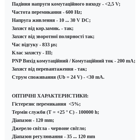
Падіння напруги комутаційного виходу - <2,5 V;
Частота перемикання - 600 Hz;
Напруга живлення - 10 ... 30 V DC;
Захист від кор.замик. - так;
Захист від зворотної полярності так;
Час відгуку - 833 μs;
Клас захисту - III;
PNP Вихід комутаційний / Комутаційний ток - 200 mA;
Захист від перевантаження - так;
Струм споживання (Ub = 24 V) - <30 mA.
ОПТИЧНІ ХАРАКТЕРИСТИКИ:
Гістерезис перемикання  <5%;
Термін служби (T = +25 ° C) - 100000 h;
Діапазон - 120 mm;
Джерело світла - червоне світло;
Діапазон регулювання - 35 ... 120 mm