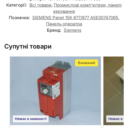
Категорії:
Всі товари
,
Промислові комп’ютери, панелі
керування
Позначка:
SIEMENS Panel 15K 677/877 A5E00747065.
Панель оператра
Бренд:
Siemens
Супутні товари
Вживаний
Немає в наявності
Немає в на