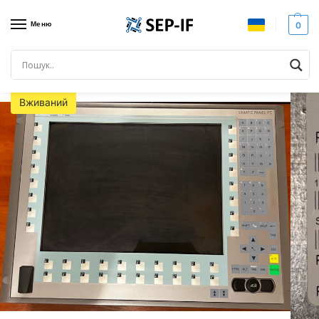
Меню
0
Головна
Всі товари
SIEMENS Panel 15K 677/877 A5E00747065. Панель оператра. Вживана
/
/
Вживаний