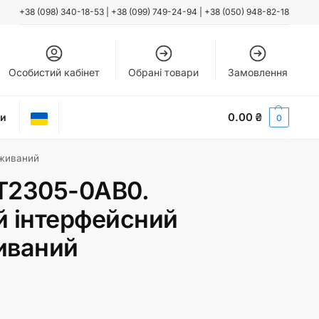
+38 (098) 340-18-53
|
+38 (099) 749-24-94
|
+38 (050) 948-82-18
Особистий кабінет
Обрані товари
Замовлення
0.00
₴
ти
0
Вживаний
T2305-0AB0.
й інтерфейсний
иваний
₴