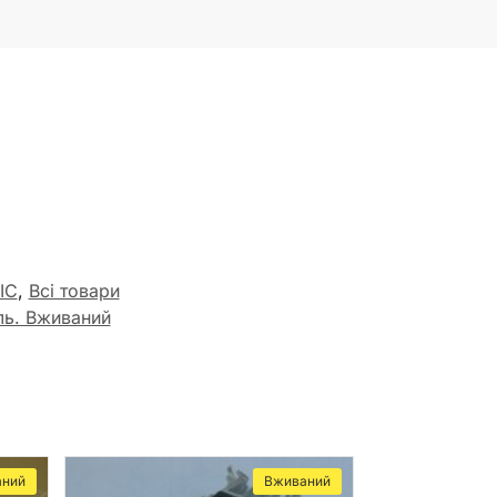
IC
,
Всі товари
ль. Вживаний
аний
Вживаний