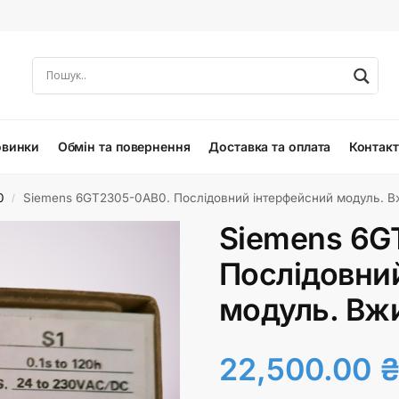
овинки
Обмін та повернення
Доставка та оплата
Контак
0
Siemens 6GT2305-0AB0. Послідовний інтерфейсний модуль. 
/
Siemens 6G
Послідовни
модуль. Вж
22,500.00