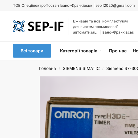
ТОВ
СпецЕлектроПостач Івано-Франківськ |
sepif2020@gmail.com
Вживані та нові комплектуючі
для систем промислової
автоматизації | Івано-Франківськ
Всі товари
Категорії товарів
Про нас
Н
Головна
SIEMENS SIMATIC
Siemens S7-30
/
/