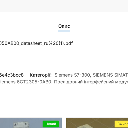
Опис
3050AB00_datasheet_ru%20(1).pdf
6e4c3bcc8
Категорії:
Siemens S7-300
,
SIEMENS SIMAT
iemens 6GT2305-0AB0. Послідовний інтерфейсний моду
Новий
Вжив