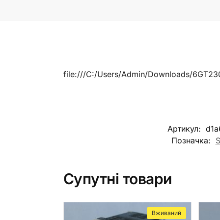
file:///C:/Users/Admin/Downloads/6GT2
Артикул:
d1a
Позначка:
S
Супутні товари
Вживаний