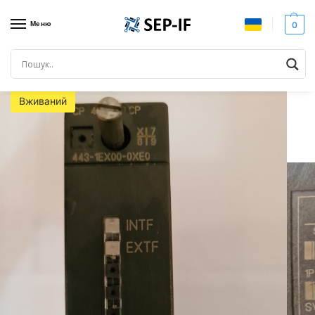
Меню
0
Головна
SIEMENS SIMATIC
Siemens S7-400
Siemens 6GK7 443-1EX00-0XE0. Комунікаційний процесор. Вживаний
/
/
/
Вживаний