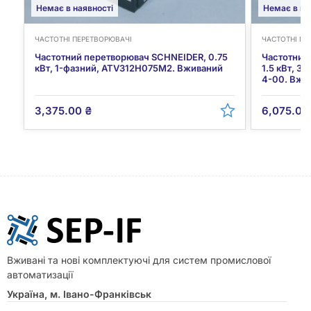
Немає в наявності
Немає в на
ЧАСТОТНІ ПЕРЕТВОРЮВАЧІ
ЧАСТОТНІ ПЕ
Частотний перетворювач SCHNEIDER, 0.75
Частотний
кВт, 1-фазний, ATV312H075M2. Вживаний
1.5 кВт, 
4-00. Вжив
3,375.00
₴
6,075.0
Вживані та нові комплектуючі для систем промислової
автоматизації
Україна, м. Івано-Франківськ