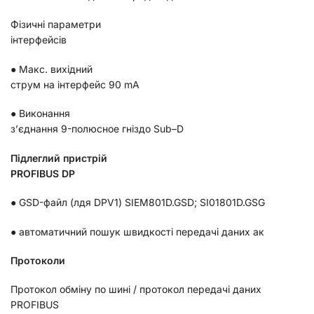
Фізичні параметри
інтерфейсів
● Макс. вихідний
струм на інтерфейс 90
mA
● Виконання
з’єднання 9-полюсное гніздо
Sub
–
D
Підлеглий пристрій
PROFIBUS DP
● GSD-файл (лдя DPV1) SIEM801D.GSD; SI01801D.GSG
● автоматичний пошук швидкості передачі даних
ак
П
ротоколи
Протокол обміну по шині / протокол передачі даних
PROFIBUS