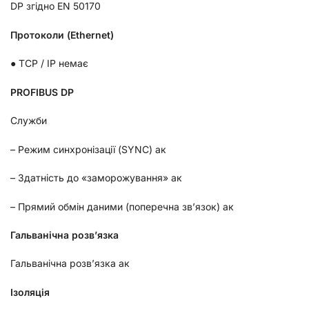
DP згідно EN 50170
Протоколи (Ethernet)
● TCP / IP немає
PROFIBUS DP
С
лужби
– Режим синхронізації (SYNC)
ак
– Здатність до «заморожування»
ак
– Прямий обмін даними (поперечна зв’язок)
ак
Гальванічна розв’язка
Гальванічна розв’язка
ак
І
золяція