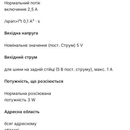
Нормальний потік
включення 2,5
A
/span>I
²
t
0,1
A
² ·
s
Вихідна напруга
Номінальне значення (пост. Струм) 5 V
В
ихідний струм
для шини на задній стійці (5 В пост. струму), макс. 1 A
П
отужність, що розсіюється
Нормальна розсію
вана
потужність 3 W
Адресна область
бсяг адресному
області