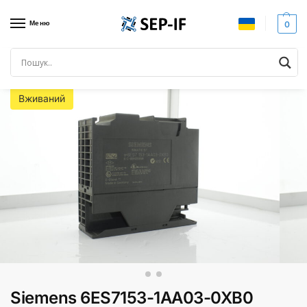
Меню
0
Головна
SIEMENS SIMATIC
Siemens S7-300
Siemens 6ES7153-1AA03-0XB0 Інтерфейсний модуль Вживаний
/
/
/
Вживаний
Siemens 6ES7153-1AA03-0XB0