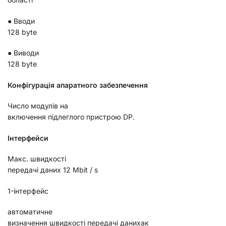
●
Вводи
128 byte
●
Виводи
128 byte
Конфігурація апаратного забезпечення
Число модулів на
включення підлеглого пристрою
DP
.
Інтерфейси
Макс. швидкості
передачі даних 12
Mbit
/
s
1-інтерфейс
автоматичне
визначення швидкості передачі данихак