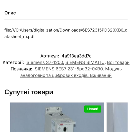
Опис
file:///C:/Users/digitalization/Downloads/6ES72315PD320XB0_d
atasheet_ru.pdf
Артикул:
4a913ea3dd7c
Категорії:
Siemens S7-1200
,
SIEMENS SIMATIC
,
Всі товари
Позначка:
SIEMENS 6ES7 231-5pd32-0XB0. Модуль
аналогових та цифрових входів. Вживаний
Супутні товари
Новий