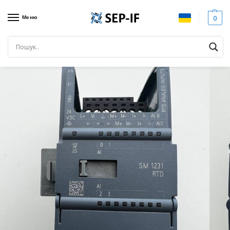
Меню
0
Головна
SIEMENS SIMATIC
Siemens S7-1200
SIEMENS 6ES7 231-5pd32-0XB0. Модуль аналогових та цифрових входів. Вживаний
/
/
/