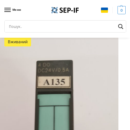
Меню
0
Головна
SIEMENS SIMATIC
Siemens S7-200
Siemens 6ES7 132-4BD02-0AA0. Цифровий вихідний модуль. Вживаний
/
/
/
Вживаний