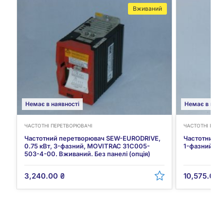
Вживаний
Немає в наявності
Немає в на
ЧАСТОТНІ ПЕРЕТВОРЮВАЧІ
ЧАСТОТНІ ПЕ
Частотний перетворювач SEW-EURODRIVE,
Частотний 
0.75 кВт, 3-фазний, MOVITRAC 31C005-
1-фазний,
503-4-00. Вживаний. Без панелі (опція)
3,240.00
₴
10,575.0