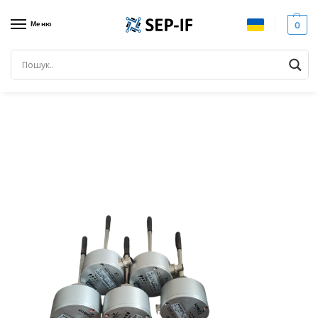
Меню
0
Головна
Всі товари
Siemens 6ES5951-7LB21. Блок живлення. Вживаний
/
/