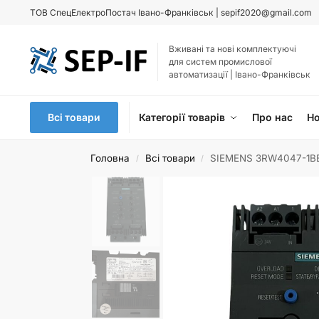
ТОВ
СпецЕлектроПостач Івано-Франківськ |
sepif2020@gmail.com
Вживані та нові комплектуючі
для систем промислової
автоматизації | Івано-Франківськ
Всі товари
Категорії товарів
Про нас
Н
Головна
Всі товари
SIEMENS 3RW4047-1BB0
/
/