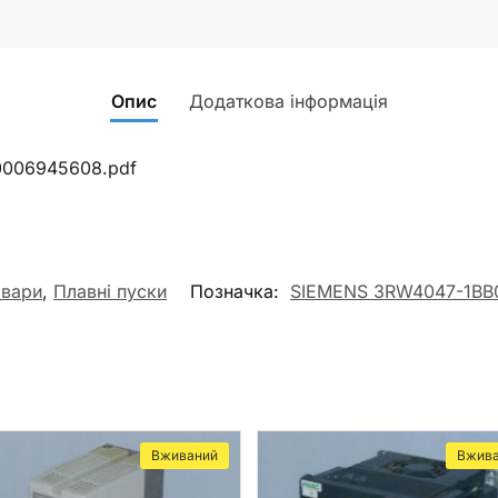
Опис
Додаткова інформація
00006945608.pdf
овари
,
Плавні пуски
Позначка:
SIEMENS 3RW4047-1BB04
Вживаний
Вжив