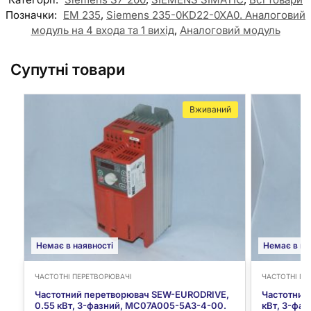
Позначки:
EM 235
,
Siemens 235-0KD22-0XA0. Аналоговий
модуль на 4 входа та 1 вихід
,
Аналоговий модуль
Супутні товари
Вживаний
Немає в наявності
Немає в на
ЧАСТОТНІ ПЕРЕТВОРЮВАЧІ
ЧАСТОТНІ ПЕ
Частотний перетворювач SEW-EURODRIVE,
Частотний
0.55 кВт, 3-фазний, MC07A005-5A3-4-00.
кВт, 3-фа