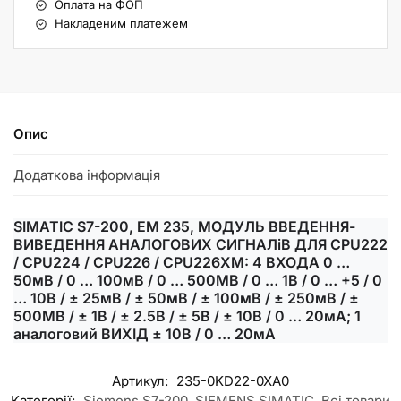
Оплата на ФОП
Накладеним платежем
Опис
Додаткова інформація
SIMATIC S7-200, EM 235, МОДУЛЬ ВВЕДЕННЯ-
ВИВЕДЕННЯ АНАЛОГОВИХ СИГНАЛіВ ДЛЯ CPU222
/ CPU224 / CPU226 / CPU226XM: 4 ВХОДА 0 …
50мВ / 0 … 100мВ / 0 … 500МВ / 0 … 1В / 0 … +5 / 0
… 10В / ± 25мВ / ± 50мВ / ± 100мВ / ± 250мВ / ±
500МВ / ± 1В / ± 2.5В / ± 5В / ± 10В / 0 … 20мА; 1
аналоговий ВИХІД ± 10В / 0 … 20мА
Артикул:
235-0KD22-0XA0
Категорії:
Siemens S7-200
,
SIEMENS SIMATIC
,
Всі товари