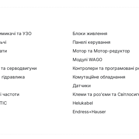
имикачі та УЗО
Блоки живлення
ьчі
Панелі керування
ати
Мотор та Мотор-редуктор
Модулі WAGO
 та серводвигуни
Контролери та програмовані р
 гідравлика
Комутаційне обладнання
Датчики
 частоти
Клеми та роз'єми та Світлоси
TIC
Helukabel
Endress+Hauser