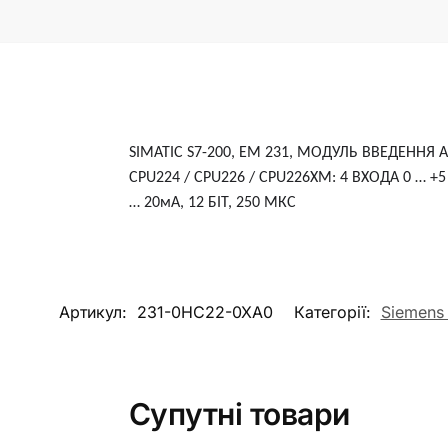
S
IMATIC S7-200, EM 231, МОДУЛЬ ВВЕДЕННЯ
CPU224 / CPU226 / CPU226XM: 4 ВХОДА 0 … +5 / 
… 20мА, 12 БІТ, 250 МКС
Артикул:
231-0HC22-0XA0
Категорії:
Siemens
Супутні товари