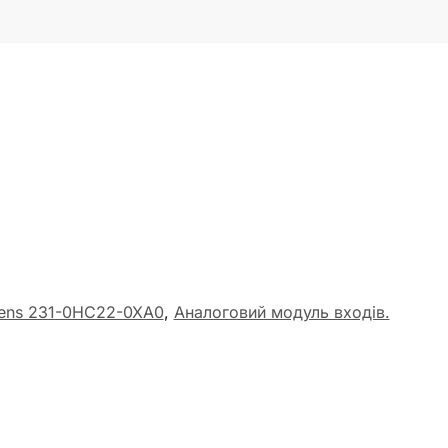
ens 231-0HC22-0XA0
,
Аналоговий модуль входів.