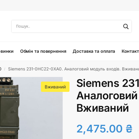
овинки
Обмін та повернення
Доставка та оплата
Контак
0
Siemens 231-0HC22-0XA0. Аналоговий модуль входів. Вживан
/
Siemens 23
Вживаний
Аналоговий 
Вживаний
2,475.00
₴