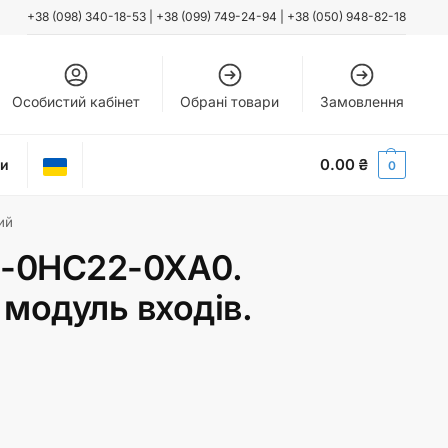
+38 (098) 340-18-53
|
+38 (099) 749-24-94
|
+38 (050) 948-82-18
Особистий кабінет
Обрані товари
Замовлення
0.00
₴
ти
0
ий
1-0HC22-0XA0.
модуль входів.