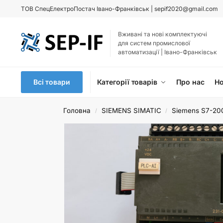
ТОВ
СпецЕлектроПостач Івано-Франківськ |
sepif2020@gmail.com
Вживані та нові комплектуючі
для систем промислової
автоматизації | Івано-Франківськ
Всі товари
Категорії товарів
Про нас
Н
Головна
SIEMENS SIMATIC
Siemens S7-20
/
/