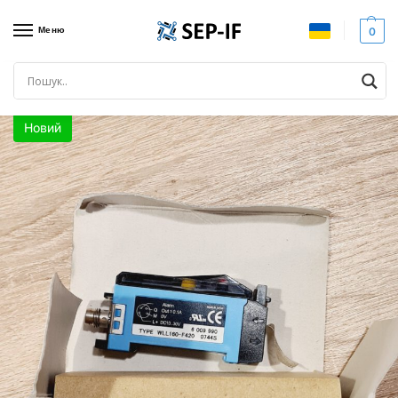
Меню
0
Головна
Датчики
Оптичні датчики
SICK WLL 160-F420. Фотоелектричний датчик. Новий
/
/
/
Новий