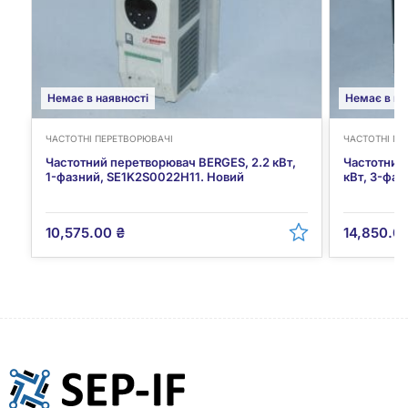
Немає в наявності
Немає в на
ЧАСТОТНІ ПЕРЕТВОРЮВАЧІ
ЧАСТОТНІ ПЕ
Частотний перетворювач BERGES, 2.2 кВт,
Частотний
1-фазний, SE1K2S0022H11. Новий
кВт, 3-фа
10,575.00
₴
14,850.0