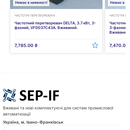
Немає в наявності
Немає в на
ЧАСТОТНІ ПЕРЕТВОРЮВАЧІ
ЧАСТОТНІ ПЕ
Частотний перетворювач DELTA, 3.7 кВт, 3-
Частотний 
фазний, VFD037C43A. Вживаний.
3-фазний,
Вживаний.
7,785.00
₴
7,470.00
Вживані та нові комплектуючі для систем промислової
автоматизації
Україна, м. Івано-Франківськ