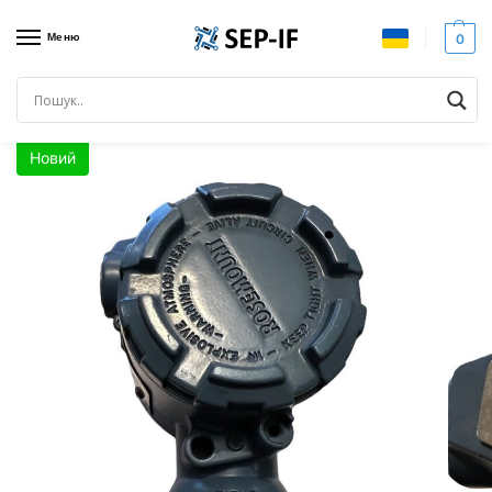
Меню
0
Головна
Датчики
Датчики тиску
ROSEMOUNT G2S22B2I1Q4Q8. Датчик тиску. Новий
/
/
/
Новий