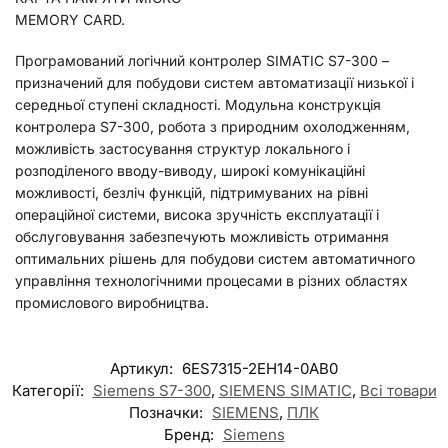
MEMORY CARD.
Програмований логічний контролер SIMATIC S7-300 –
призначений для побудови систем автоматизації низької і
середньої ступені складності. Модульна конструкція
контролера S7-300, робота з природним охолодженням,
можливість застосування структур локального і
розподіленого вводу-виводу, широкі комунікаційні
можливості, безліч функцій, підтримуваних на рівні
операційної системи, висока зручність експлуатації і
обслуговування забезпечують можливість отримання
оптимальних рішень для побудови систем автоматичного
управління технологічними процесами в різних областях
промислового виробництва.
Артикул:
6ES7315-2EH14-0AB0
Категорії:
Siemens S7-300
,
SIEMENS SIMATIC
,
Всі товари
Позначки:
SIEMENS
,
ПЛК
Бренд:
Siemens