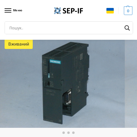
Меню
0
Головна
SIEMENS SIMATIC
Siemens S7-300
Програмований логічний контролер (ПЛК) SIEMENS, 6ES7315-2EH14-0AB0. Вживаний
/
/
/
Вживаний