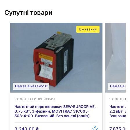
Супутні товари
Вживаний
Немає в наявності
Немає в на
ЧАСТОТНІ ПЕРЕТВОРЮВАЧІ
ЧАСТОТНІ ПЕ
Частотний перетворювач SEW-EURODRIVE,
Частотний
0.75 кВт, 3-фазний, MOVITRAC 31C005-
2.2 кВт, 
503-4-00. Вживаний. Без панелі (опція)
Вживаний. 
3,240.00
₴
7,875.00