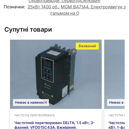
сервоприводи, сервопідсилювачі
Позначки:
25кВт 1400 об.
,
MGM BA71A4. Електродвигун з
гальмом на 0
Супутні товари
Вживаний
Немає в наявності
Немає в на
ЧАСТОТНІ ПЕРЕТВОРЮВАЧІ
ЧАСТОТНІ ПЕ
Частотний перетворювач DELTA, 1.5 кВт, 3-
Частотний
фазний, VFD015C43A. Вживаний.
кВт, 1-фа