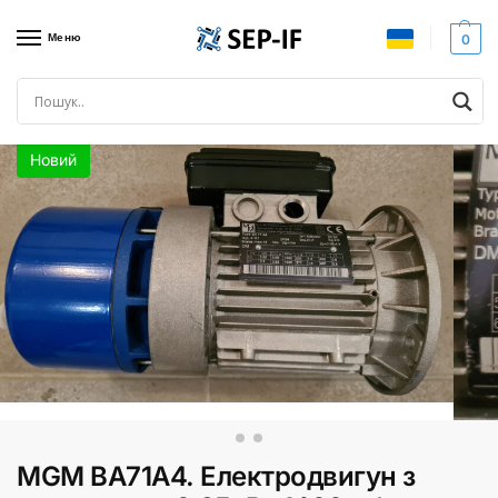
Меню
0
Головна
Серводвигуни, сервоприводи, сервопідсилювачі
Серводвигуни
/
/
Новий
MGM BA71A4. Електродвигун з