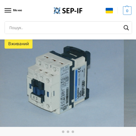
Меню
0
Головна
Комутаційне обладнання
Контактори
Контактор TELEMECANIQUE, 5.5кВт, CAD32. Вживаний.
/
/
/
Вживаний