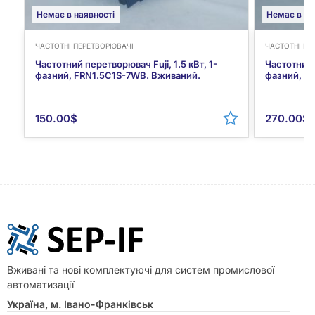
Немає в наявності
Немає в на
ЧАСТОТНІ ПЕРЕТВОРЮВАЧІ
ЧАСТОТНІ ПЕ
Частотний перетворювач Fuji, 1.5 кВт, 1-
Частотний 
фазний, FRN1.5C1S-7WB. Вживаний.
фазний, A
150.00
$
270.00
$
Вживані та нові комплектуючі для систем промислової
автоматизації
Україна, м. Івано-Франківськ