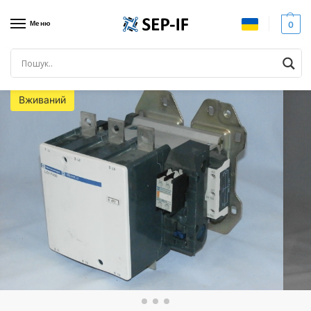
Меню
0
Головна
Комутаційне обладнання
Контактори
Контактор TELEMECANIQUE, 200кВт, LC1F400. Вживаний.
/
/
/
Вживаний