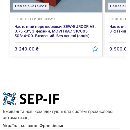
Немає в наявності
Немає в на
ЧАСТОТНІ ПЕРЕТВОРЮВАЧІ
ЧАСТОТНІ ПЕ
Частотний перетворювач SEW-EURODRIVE,
Частотний
0.75 кВт, 3-фазний, MOVITRAC 31C005-
3-фазний,
503-4-00. Вживаний. Без панелі (опція)
3,240.00
₴
9,900.0
Вживані та нові комплектуючі для систем промислової
автоматизації
Україна, м. Івано-Франківськ