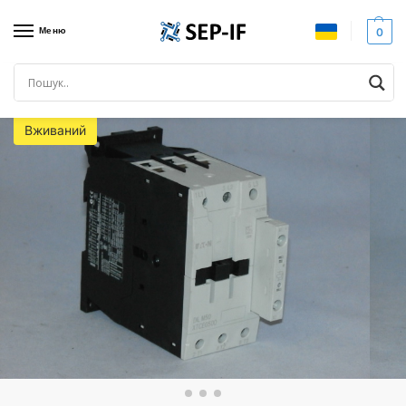
Меню
0
Головна
Комутаційне обладнання
Контактори
Контактор EATON, 22кВт, DILM50 XTCE050D. Вживаний.
/
/
/
Вживаний