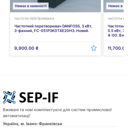
Немає в наявності
Немає в на
ЧАСТОТНІ ПЕРЕТВОРЮВАЧІ
ЧАСТОТНІ ПЕ
Частотний перетворювач DANFOSS, 3 кВт,
Частотний
3-фазний, FC-051P3K0T4E20H3. Новий.
5.5 кВт, 
4-00. Вжив
9,900.00
₴
11,700.0
Вживані та нові комплектуючі для систем промислової
автоматизації
Україна, м. Івано-Франківськ