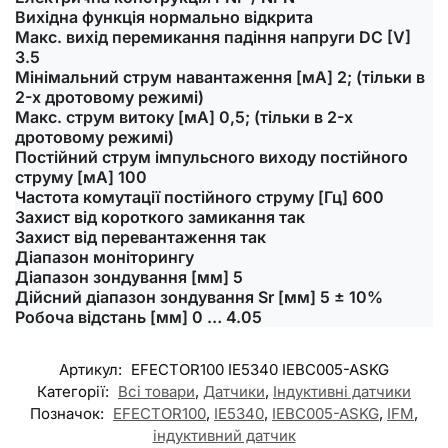
Вихідна функція нормально відкрита
Макс. вихід перемикання падіння напруги DC [V]
3.5
Мінімальний струм навантаження [мА] 2; (тільки в
2-х дротовому режимі)
Макс. струм витоку [мА] 0,5; (тільки в 2-х
дротовому режимі)
Постійний струм імпульсного виходу постійного
струму [мА] 100
Частота комутації постійного струму [Гц] 600
Захист від короткого замикання так
Захист від перевантаження так
Діапазон моніторингу
Діапазон зондування [мм] 5
Дійсний діапазон зондування Sr [мм] 5 ± 10%
Робоча відстань [мм] 0 … 4.05
Артикул:
EFECTOR100 IE5340 IEBC005-ASKG
Категорії:
Всі товари
,
Датчики
,
Індуктивні датчики
Позначок:
EFECTOR100
,
IE5340
,
IEBC005-ASKG
,
IFM
,
індуктивний датчик