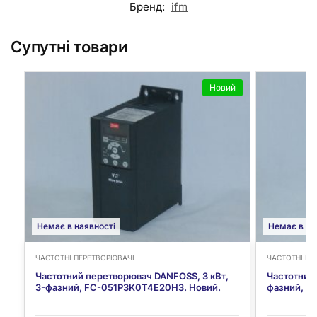
Бренд:
ifm
Супутні товари
Новий
Немає в наявності
Немає в на
ЧАСТОТНІ ПЕРЕТВОРЮВАЧІ
ЧАСТОТНІ ПЕ
Частотний перетворювач DANFOSS, 3 кВт,
Частотний 
3-фазний, FC-051P3K0T4E20H3. Новий.
фазний, M