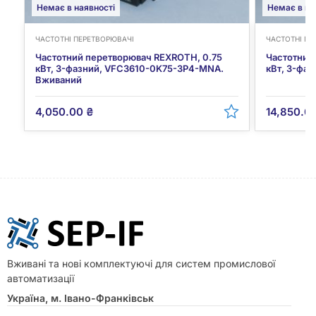
Немає в наявності
Немає в на
ЧАСТОТНІ ПЕРЕТВОРЮВАЧІ
ЧАСТОТНІ ПЕ
Частотний перетворювач REXROTH, 0.75
Частотний
кВт, 3-фазний, VFC3610-0K75-3P4-MNA.
кВт, 3-фа
Вживаний
4,050.00
₴
14,850.0
Вживані та нові комплектуючі для систем промислової
автоматизації
Україна, м. Івано-Франківськ