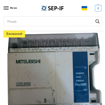
Меню
0
Головна
Датчики
Датчики тиску
HONEYWELL 94G-11A-1B0BCCBA400G-HC. Перетворювач тиску. Вживаний
/
/
/
Вживаний