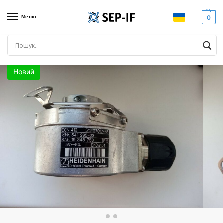
Меню
0
Головна
Датчики
Енкодери
Heidenhain ECN 413 512 27S17-58. Поворотний енкодер. Новий
/
/
/
Новий