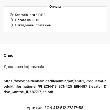
Оплата
Безготівкова з ПДВ
Оплата на ФОП
Накладеним платежем
Опис
Додаткова інформація
https://www.heidenhain.de/fileadmin/pdf/en/01_Products/Pr
oduktinformationen/PI_ECN413_ECN425_ERN487_Elevator_D
rive_Control_ID587717_en.pdf
Артикул:
ECN 413 512 27S17-58