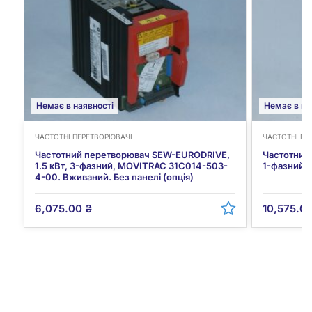
Немає в наявності
Немає в на
ЧАСТОТНІ ПЕРЕТВОРЮВАЧІ
ЧАСТОТНІ ПЕ
Частотний перетворювач SEW-EURODRIVE,
Частотний 
1.5 кВт, 3-фазний, MOVITRAC 31C014-503-
1-фазний,
4-00. Вживаний. Без панелі (опція)
6,075.00
₴
10,575.0