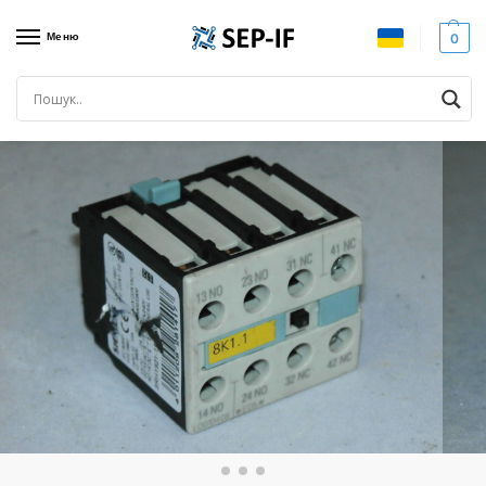
Меню
0
Головна
Комутаційне обладнання
Допконтакти
Доп. контакти для контактора SIEMENS, 2NC+2NO, 3RH1921-1FA22. Вживаний
/
/
/