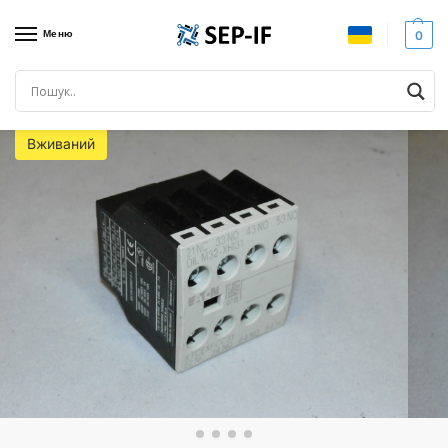
Меню
0
Головна
Комутаційне обладнання
Допконтакти
Доп. контакти для контактора EATON, 3NO+1NC, DILM32-XHI31. Вживаний
/
/
/
Вживаний