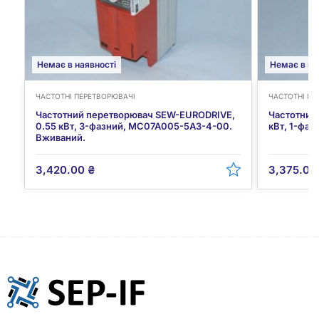
Немає в наявності
Немає в на
ЧАСТОТНІ ПЕРЕТВОРЮВАЧІ
ЧАСТОТНІ ПЕ
Частотний перетворювач SEW-EURODRIVE,
Частотний
0.55 кВт, 3-фазний, MC07A005-5A3-4-00.
кВт, 1-фа
Вживаний.
3,420.00
₴
3,375.0