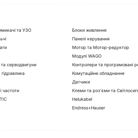
имикачі та УЗО
Блоки живлення
ьчі
Панелі керування
ати
Мотор та Мотор-редуктор
Модулі WAGO
 та серводвигуни
Контролери та програмовані р
 гідравлика
Комутаційне обладнання
Датчики
 частоти
Клеми та роз'єми та Світлоси
TIC
Helukabel
Endress+Hauser