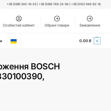
+38 (098) 340-18-53
|
+38 (099) 749-24-94
|
+38 (050) 948-82-18
Особистий кабінет
Обрані товари
Замовлення
0.00
₴
ти
0
оження BOSCH
30100390,