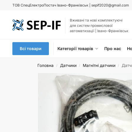
ТОВ
СпецЕлектроПостач Івано-Франківськ |
sepif2020@gmail.com
Вживані та нові комплектуючі
для систем промислової
автоматизації | Івано-Франківськ
Всі товари
Категорії товарів
Про нас
Н
Головна
Датчики
Магнітні датчики
Датч
/
/
/