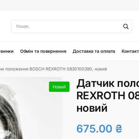
овинки
Обмін та повернення
Доставка та оплата
Контак
ик положення BOSCH REXROTH 0830100390, новий
Датчик пол
Новий
REXROTH 08
новий
675.00
₴