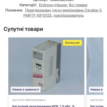
Категорії:
Endress+Hauser
,
Всі товари
Позначки:
Перетворювач тиску вимірювань Cerabar S
PMP71-15F10125
,
преобразователь
Супутні товари
Вживаний
Немає в наявності
Немає в на
ЧАСТОТНІ ПЕРЕТВОРЮВАЧІ
ЧАСТОТНІ ПЕ
Частотний перетворювач KEB, 1.5 кВт, 3-
Частотний