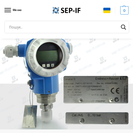
Меню
0
Головна
Всі товари
Cerabar S PMP71-15F10125, Новий
/
/