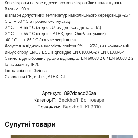
Конфігурація не має адреси або конфігураційних налаштувань
Вага бл. 50 р.
Діапазон допустимих температур навколишнього середовища -25 °
C … + 60 ° C в процесі експлуатації
0 ° C … + 55 ° C (згідно cULus для Канади та США)
0 ° C … + 55 ° C (згідно з ATEX, див. Особливі умови)
-40 ° C … + 85 ° C (під час зберігання)
Допустима відносна вологість повітря 5% … 95%, без конденсації
Вибух опору ЕМС / ESD відповідає EN 61000-6-2 / EN 61000-6-4
Стійкість до вібрацій / ударів відповідає EN 60068-2-6 / EN 60068-2-2
Клас захисту IP20
Інсталяція поз. Змінна
Схвалення CE, cULus, ATEX, GL
Артикул:
897dcacd26aa
Категорії:
Beckhoff
,
Всі товари
Позначки:
Beckhoff
,
KL9010
Супутні товари