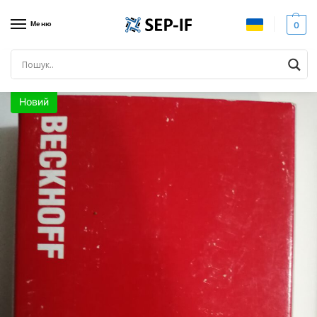
Меню
0
Головна
Всі товари
BECKHOFF KL9010 Кінцевий термінал шини, Новий
/
/
Новий