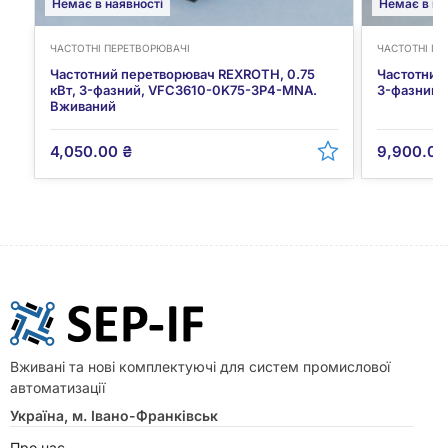
Немає в наявності
Немає в на
ЧАСТОТНІ ПЕРЕТВОРЮВАЧІ
ЧАСТОТНІ ПЕ
Частотний перетворювач REXROTH, 0.75
Частотний
кВт, 3-фазний, VFC3610-0K75-3P4-MNA.
3-фазний,
Вживаний
4,050.00
₴
9,900.0
Вживані та нові комплектуючі для систем промислової
автоматизації
Україна, м. Івано-Франківськ
Про нас