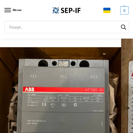
Меню
0
Головна
Комутаційне обладнання
Контактори
АВВ 580-30-22 1SFL617001R7022. Контактор на 580А. Новий
/
/
/