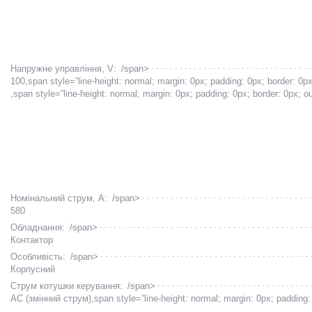
Напружне управління, V:
/span>
100
,span style=”line-height: normal; margin: 0px; padding: 0px; border: 0px
,span style=”line-height: normal; margin: 0px; padding: 0px; border: 0px; ou
Номінальний струм, А:
/span>
580
Обладнання:
/span>
Контактор
Особливість:
/span>
Корпусний
Струм котушки керування:
/span>
AC (змінний струм)
,span style=”line-height: normal; margin: 0px; padding: