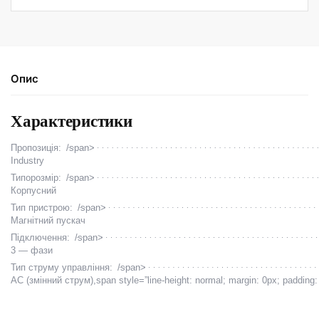
Опис
Характеристики
Пропозиція:
/span>
Industry
Типорозмір:
/span>
Корпусний
Тип пристрою:
/span>
Магнітний пускач
Підключення:
/span>
3 — фази
Тип струму управління:
/span>
AC (змінний струм)
,span style=”line-height: normal; margin: 0px; padding: