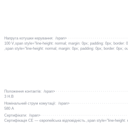
Напруга котушки керування:
/span>
100 V
,span style=”line-height: normal; margin: 0px; padding: 0px; border: 0
,span style=”line-height: normal; margin: 0px; padding: 0px; border: 0px; ou
Положення контактів:
/span>
3 Н.В
Номінальний струм комутації:
/span>
580 А
Сертифікати:
/span>
Сертифікація CE — європейська відповідність.
,span style=”line-height