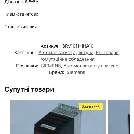
Діапазон: 5.5-8А;
Клеми: гвинтові;
Стан: вживаний.
Артикул:
3RV1011-1HA10
Категорії:
Автомат захисту двигуна
,
Всі товари
,
Комутаційне обладнання
Позначки:
SIEMENS
,
Автомат захисту двигуна
Бренд:
Siemens
Супутні товари
Вживаний