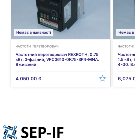
Немає в наявності
Немає в на
ЧАСТОТНІ ПЕРЕТВОРЮВАЧІ
ЧАСТОТНІ ПЕ
Частотний перетворювач REXROTH, 0.75
Частотний
кВт, 3-фазний, VFC3610-0K75-3P4-MNA.
1.5 кВт, 
Вживаний
4-00. Вжив
4,050.00
₴
6,075.0