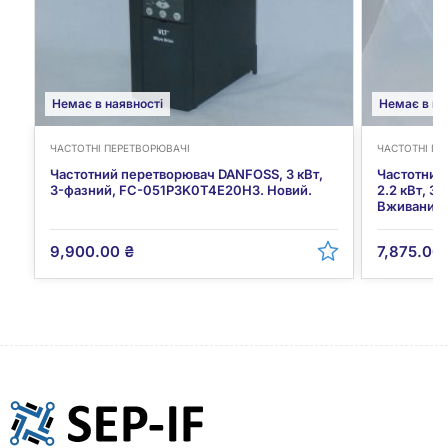
Немає в наявності
Немає в на
ЧАСТОТНІ ПЕРЕТВОРЮВАЧІ
ЧАСТОТНІ ПЕ
Частотний перетворювач DANFOSS, 3 кВт,
Частотний
3-фазний, FC-051P3K0T4E20H3. Новий.
2.2 кВт, 
Вживаний. 
9,900.00
₴
7,875.00