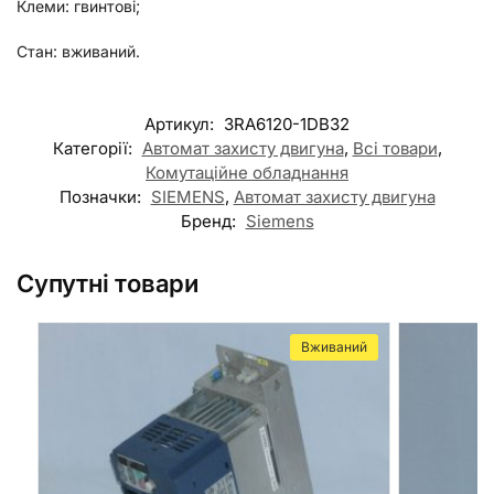
Клеми: гвинтові;
Стан: вживаний.
Артикул:
3RA6120-1DB32
Категорії:
Автомат захисту двигуна
,
Всі товари
,
Комутаційне обладнання
Позначки:
SIEMENS
,
Автомат захисту двигуна
Бренд:
Siemens
Супутні товари
Вживаний