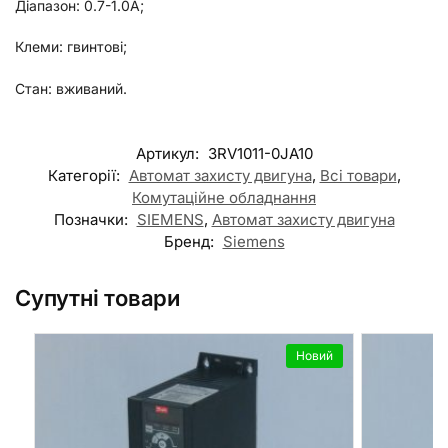
Діапазон: 0.7-1.0А;
Клеми: гвинтові;
Стан: вживаний.
Артикул:
3RV1011-0JA10
Категорії:
Автомат захисту двигуна
,
Всі товари
,
Комутаційне обладнання
Позначки:
SIEMENS
,
Автомат захисту двигуна
Бренд:
Siemens
Супутні товари
Новий