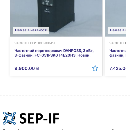
Немає в наявності
Немає в на
ЧАСТОТНІ ПЕРЕТВОРЮВАЧІ
ЧАСТОТНІ ПЕ
Частотний перетворювач DANFOSS, 3 кВт,
Частотний 
3-фазний, FC-051P3K0T4E20H3. Новий.
фазний, M
9,900.00
₴
7,425.00