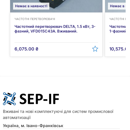
Немає в наявності
Немає в на
ЧАСТОТНІ ПЕРЕТВОРЮВАЧІ
ЧАСТОТНІ ПЕ
Частотний перетворювач DELTA, 1.5 кВт, 3-
Частотний 
фазний, VFD015C43A. Вживаний.
1-фазний,
6,075.00
₴
10,575.0
Вживані та нові комплектуючі для систем промислової
автоматизації
Україна, м. Івано-Франківськ