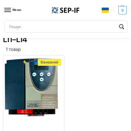
Меню
0
Головна
Товари з позначками “LI1–LI4”
/
LI1–LI4
1 товар
Вживаний