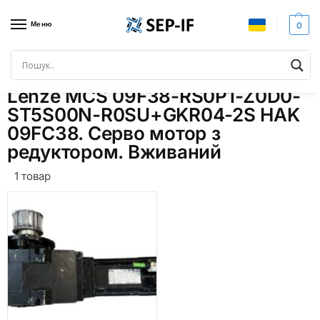
Меню
0
Головна
Товари з позначками “Lenze MCS 09F38-RS0P1-Z0D0-ST5S00N-R0SU+GKR04-2S HAK 09FC38. Серво мотор з редуктором. Вживаний”
/
Lenze MCS 09F38-RS0P1-Z0D0-
ST5S00N-R0SU+GKR04-2S HAK
09FC38. Серво мотор з
редуктором. Вживаний
1 товар