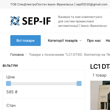
ТОВ
СпецЕлектроПостач Івано-Франківськ |
sepif2020@gmail.com
Вживані та нові комплектуючі
для систем промислової
автоматизації | Івано-Франківськ
Всі товари
Категорії товарів
Про нас
Н
Головна
Товари з позначками “LC1 DT40. Контактор на 11
/
LC1 DT
ФІЛЬТРИ
1 товар
Ціна
585 ₴
Стан