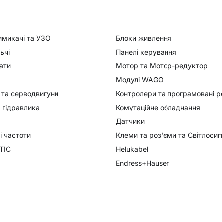
имикачі та УЗО
Блоки живлення
ьчі
Панелі керування
ати
Мотор та Мотор-редуктор
Модулі WAGO
 та серводвигуни
Контролери та програмовані р
 гідравлика
Комутаційне обладнання
Датчики
 частоти
Клеми та роз'єми та Світлоси
TIC
Helukabel
Endress+Hauser