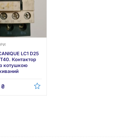
ОРИ
ANIQUE LC1 D25
DT40. Контактор
т з котушкою
живаний
0
₴