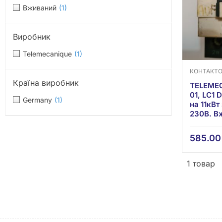
Вживаний
(1)
Виробник
Telemecanique
(1)
КОНТАКТ
Країна виробник
TELEMEC
01, LC1 
Germany
(1)
на 11кВ
230В. В
585.0
1 товар