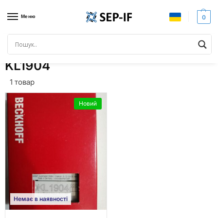
Меню
0
Головна
Товари з позначками “KL1904”
/
KL1904
1 товар
Новий
Немає в наявності