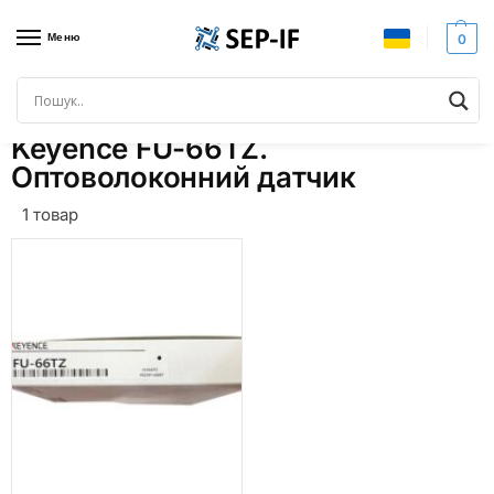
Меню
0
Головна
Товари з позначками “Keyence FU-66TZ. Оптоволоконний датчик”
/
Keyence FU-66TZ.
Оптоволоконний датчик
1 товар