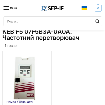
Меню
0
Головна
Товари з позначками “KEB F5 07F5B3A-0A0A. Частотний перетворювач”
/
KEB F5 07F5B3A-0A0A.
Частотний перетворювач
1 товар
Немає в наявності