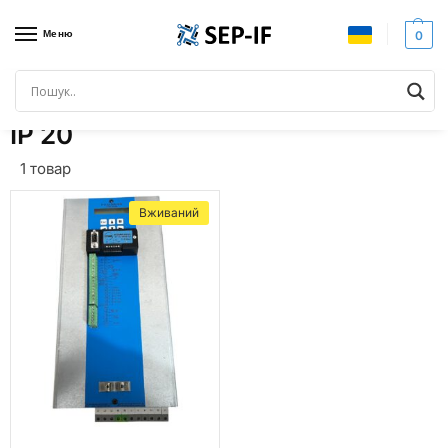
Меню
0
Головна
Товари з позначками “IP 20”
/
IP 20
1 товар
Вживаний