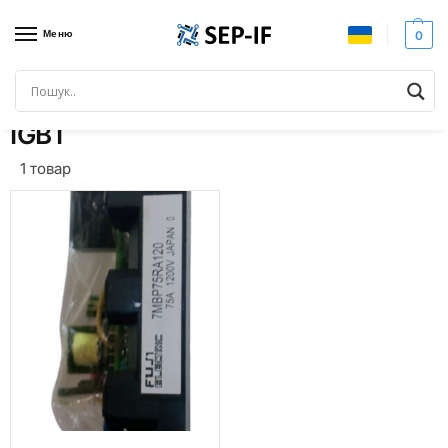
Меню
0
Головна
Товари з позначками “IGBT”
/
IGBT
1 товар