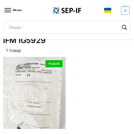
Меню
0
Головна
Товари з позначками “IFM IG5929”
/
IFM IG5929
1 товар
Новий