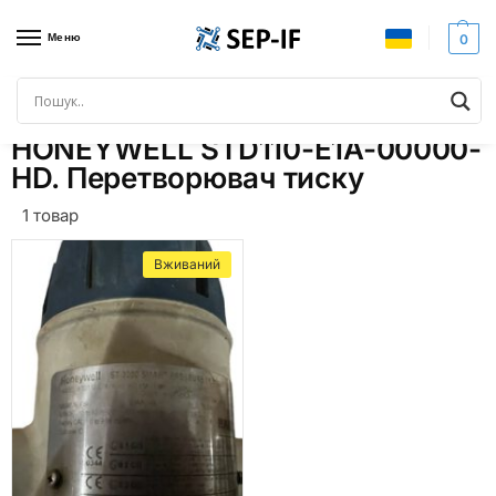
Меню
0
Головна
Товари з позначками “HONEYWELL STD110-E1A-00000-HD. Перетворювач тиску”
/
HONEYWELL STD110-E1A-00000-
HD. Перетворювач тиску
1 товар
Вживаний