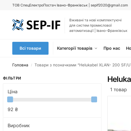
ТОВ
СпецЕлектроПостач Івано-Франківськ |
sepif2020@gmail.com
Вживані та нові комплектуючі
для систем промислової
автоматизації | Івано-Франківськ
Всі товари
Категорії товарів
Про нас
Н
Головна
Товари з позначками “Helukabel XLAN- 200 SF/
/
Heluk
ФІЛЬТРИ
1 товар
Ціна
92 ₴
Виробник