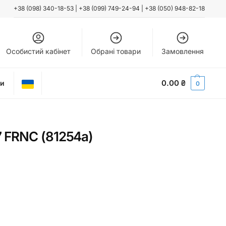
+38 (098) 340-18-53
|
+38 (099) 749-24-94
|
+38 (050) 948-82-18
Особистий кабінет
Обрані товари
Замовлення
0.00
₴
ти
0
 FRNC (81254a)