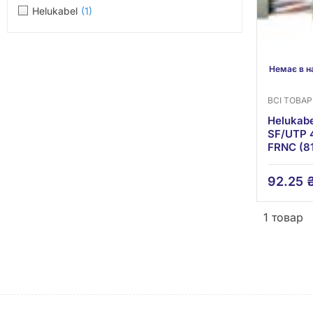
Helukabel
(1)
Немає в н
ВСІ ТОВА
Helukab
SF/UTP 
FRNC (8
92.25
1 товар