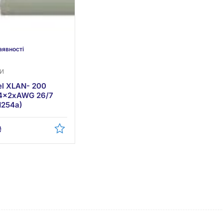
аявності
РИ
el XLAN- 200
4x2xAWG 26/7
1254a)
₴