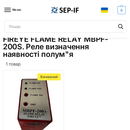
Меню
0
Головна
Товари з позначками “FIREYE FLAME RELAY MBPF-200S. Реле визначення наявності полум"я”
/
FIREYE FLAME RELAY MBPF-
200S. Реле визначення
наявності полум"я
1 товар
Вживаний