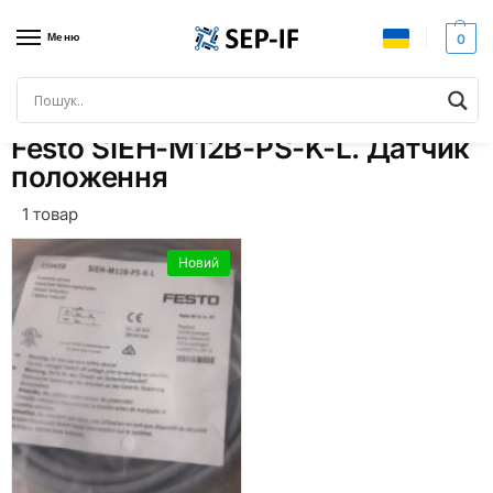
Меню
0
Головна
Товари з позначками “Festo SIEH-M12B-PS-K-L. Датчик положення”
/
Festo SIEH-M12B-PS-K-L. Датчик
положення
1 товар
Новий