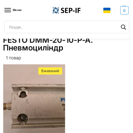
Меню
0
Головна
Товари з позначками “FESTO DMM-20-10-P-A. Пневмоциліндр”
/
FESTO DMM-20-10-P-A.
Пневмоциліндр
1 товар
Вживаний