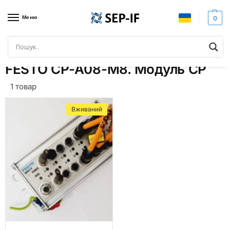
Меню
0
Головна
Товари з позначками “FESTO CP-A08-M8. Модуль CP”
/
FESTO CP-A08-M8. Модуль CP
1 товар
Вживаний